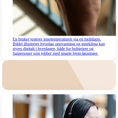
En bruker justerer innetemperaturen via en mobilapp.
Bildet illustrerer hvordan oppvarming og inneklima kan
styres digitalt i hverdagen, både for boligeiere og
fagpersoner som jobber med smarte hjem-løsninger.
FAQ
Se vanliga frågor här