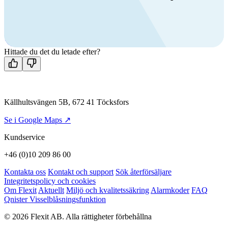
Ring oss
+46 (0)10 209 86 00
Mån-fre 08:00 - 16:00
Kontakta oss
Hittade du det du letade efter?
Källhultsvängen 5B, 672 41 Töcksfors
Se i Google Maps ↗
Kundservice
+46 (0)10 209 86 00
Kontakta oss
Kontakt och support
Sök återförsäljare
Integritetspolicy och cookies
Om Flexit
Aktuellt
Miljö och kvalitetssäkring
Alarmkoder
FAQ
Qnister Visselblåsningsfunktion
© 2026 Flexit AB. Alla rättigheter förbehållna