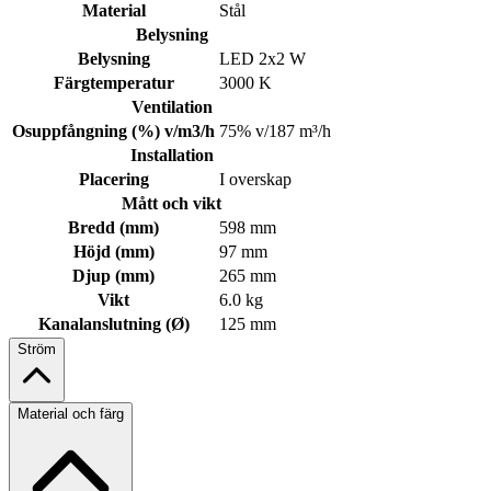
Material
Stål
Belysning
Belysning
LED 2x2 W
Färgtemperatur
3000 K
Ventilation
Osuppfångning (%) v/m3/h
75% v/187 m³/h
Installation
Placering
I overskap
Mått och vikt
Bredd (mm)
598 mm
Höjd (mm)
97 mm
Djup (mm)
265 mm
Vikt
6.0 kg
Kanalanslutning (Ø)
125 mm
Ström
Material och färg