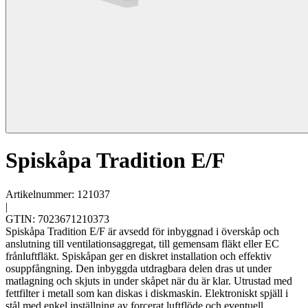
Spiskåpa Tradition E/F
Artikelnummer: 121037
|
GTIN: 7023671210373
Spiskåpa Tradition E/F är avsedd för inbyggnad i överskåp och
anslutning till ventilationsaggregat, till gemensam fläkt eller EC
frånluftfläkt. Spiskåpan ger en diskret installation och effektiv
osuppfångning. Den inbyggda utdragbara delen dras ut under
matlagning och skjuts in under skåpet när du är klar. Utrustad med
fettfilter i metall som kan diskas i diskmaskin. Elektroniskt spjäll i
stål med enkel inställning av forcerat luftflöde och eventuell