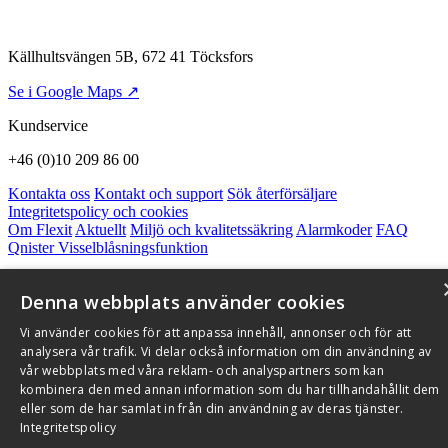
Källhultsvängen 5B, 672 41 Töcksfors
Se i Google Maps ↗
Kundservice
+46 (0)10 209 86 00
Kontakta oss
Kontakt och support
Sök återförsäljare
Integritetspolicy och cookies
Om Flexit
Aktuellt
Miljö och kvalitetssäkring
Alarmkoder
FAQ
Qnister Visselblåsningsfunktion
© 2026 Flexit AB. Alla rättigheter förbehållna
Denna webbplats använder cookies
Aktuellt
Miljö och kvalitetssäkring
Vi använder cookies för att anpassa innehåll, annonser och för att
analysera vår trafik. Vi delar också information om din användning av
vår webbplats med våra reklam- och analyspartners som kan
kombinera den med annan information som du har tillhandahållit dem
eller som de har samlat in från din användning av deras tjänster.
Integritetspolicy