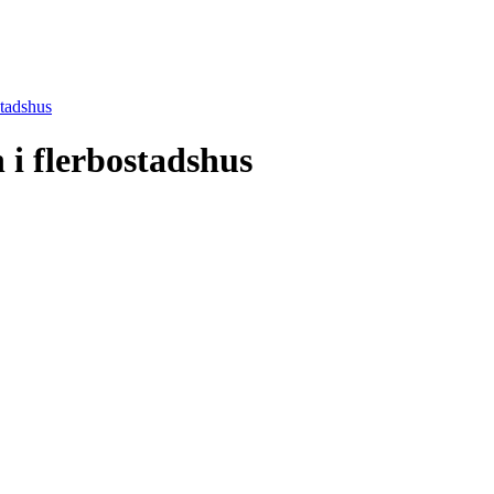
stadshus
n i flerbostadshus