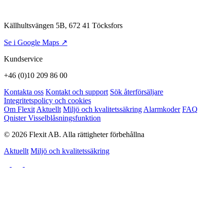
Källhultsvängen 5B, 672 41 Töcksfors
Se i Google Maps ↗
Kundservice
+46 (0)10 209 86 00
Kontakta oss
Kontakt och support
Sök återförsäljare
Integritetspolicy och cookies
Om Flexit
Aktuellt
Miljö och kvalitetssäkring
Alarmkoder
FAQ
Qnister Visselblåsningsfunktion
© 2026 Flexit AB. Alla rättigheter förbehållna
Aktuellt
Miljö och kvalitetssäkring