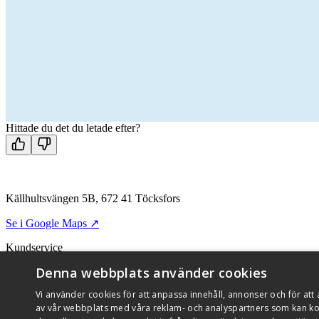
Sök återförsäljare
Hitta närmaste återförsäljare
Hittade du det du letade efter?
Källhultsvängen 5B, 672 41 Töcksfors
Se i Google Maps ↗
Kundservice
Denna webbplats använder cookies
+46 (0)10 209 86 00
Vi använder cookies för att anpassa innehåll, annonser och för att 
Kontakta oss
Kontakt och support
Sök återförsäljare
Integritetspolicy
av vår webbplats med våra reklam- och analyspartners som kan ko
Om Flexit
Aktuellt
Miljö och kvalitetssäkring
Alarmkoder
FAQ
Qnist