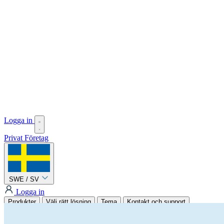
Logga in
Privat
Företag
SWE / SV
Logga in
Produkter
Välj rätt lösning
Tema
Kontakt och support