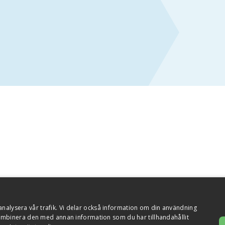
analysera vår trafik. Vi delar också information om din användning
 och cookies
mbinera den med annan information som du har tillhandahållit
er Visselblåsningsfunktion