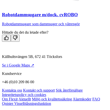
Robotdammsugare m/dock. cvROBO
Robotdammsugare som dammsuger och våtrengör
Hittade du det du letade efter?
Källhultsvängen 5B, 672 41 Töcksfors
Se i Google Maps ↗
Kundservice
+46 (0)10 209 86 00
Kontakta oss
Kontakt och support
Sök återförsäljare
Integritetspolicy och cookies
Om Flexit
Aktuellt
Miljö och kvalitetssäkring
Alarmkoder
FAQ
Qnister Visselblåsningsfunktion