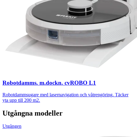
Robotdamms. m.dockn. cvROBO L1
Robotdammsugare med lasernavigation och våtrengöring. Täcker
yta upp till 200 m2.
Utgångna modeller
Utgången