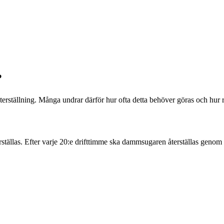
?
rställning. Många undrar därför hur ofta detta behöver göras och hur re
ställas.
Efter varje 20:e drifttimme ska dammsugaren återställas genom a