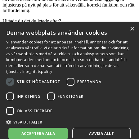
injusteras på nytt på plats för att säkerställa korrekt funktion och rätt
luftfördelning.
Hittade du det du letade efter?
×
Denna webbplats använder cookies
Vi använder cookies för att anpassa innehåll, annonser och för att
analysera vår trafik. Vi delar också information om din användning
Källhultsvängen 5B, 672 41 Töcksfors
av vår webbplats med våra reklam- och analyspartners som kan
kombinera den med annan information som du har tillhandahållit
Se i Google Maps ↗
dem eller som de har samlat in från din användning av deras
tjänster.
Integritetspolicy
Kundservice
STRIKT NÖDVÄNDIGT
PRESTANDA
+46 (0)10 209 86 00
Kontakta oss
Kontakt och support
Sök återförsäljare
INRIKTNING
FUNKTIONER
Integritetspolicy och cookies
Om Flexit
Aktuellt
Miljö och kvalitetssäkring
Alarmkoder
FAQ
OKLASSIFICERADE
Qnister Visselblåsningsfunktion
© 2026 Flexit AB. Alla rättigheter förbehållna
VISA DETALJER
Aktuellt
Miljö och kvalitetssäkring
ACCEPTERA ALLA
AVVISA ALLT