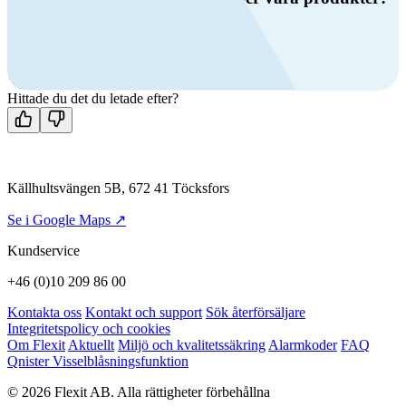
Ring oss
+46 (0)10 209 86 00
Mån-fre 08:00 - 16:00
Kontakta oss
Hittade du det du letade efter?
Källhultsvängen 5B, 672 41 Töcksfors
Se i Google Maps ↗
Kundservice
+46 (0)10 209 86 00
Kontakta oss
Kontakt och support
Sök återförsäljare
Integritetspolicy och cookies
Om Flexit
Aktuellt
Miljö och kvalitetssäkring
Alarmkoder
FAQ
Qnister Visselblåsningsfunktion
© 2026 Flexit AB. Alla rättigheter förbehållna