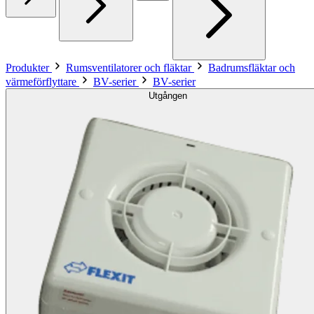
Produkter
Rumsventilatorer och fläktar
Badrumsfläktar och
värmeförflyttare
BV-serier
BV-serier
Utgången