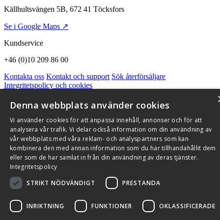
Källhultsvängen 5B, 672 41 Töcksfors
Se i Google Maps ↗
Kundservice
+46 (0)10 209 86 00
Kontakta oss
Kontakt och support
Sök återförsäljare
Integritetspolicy och cookies
Om Flexit
Aktuellt
Miljö och kvalitetssäkring
Alarmkoder
FAQ
Qnister Visselblåsningsfunktion
Denna webbplats använder cookies
© 2026 Flexit AB. Alla rättigheter förbehållna
Vi använder cookies för att anpassa innehåll, annonser och för att
analysera vår trafik. Vi delar också information om din användning av
Aktuellt
Miljö och kvalitetssäkring
vår webbplats med våra reklam- och analyspartners som kan
kombinera den med annan information som du har tillhandahållit dem
eller som de har samlat in från din användning av deras tjänster.
Integritetspolicy
STRIKT NÖDVÄNDIGT
PRESTANDA
INRIKTNING
FUNKTIONER
OKLASSIFICERADE