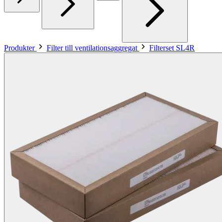
Produkter
Filter till ventilationsaggregat
Filterset SL4R