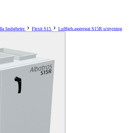
la fastigheter
Flexit S15
Luftbeh.aggregat S15R u/styrning