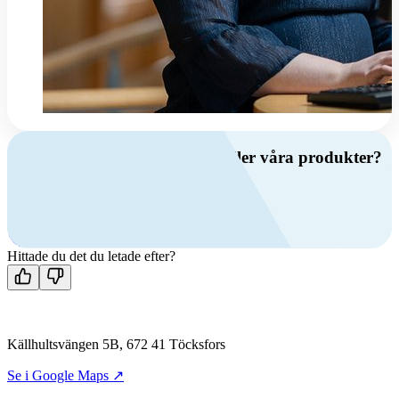
Har du frågor om ventilation eller våra produkter?
Ring oss
+46 (0)10 209 86 00
Mån-fre 08:00 - 16:00
Kontakta oss
Hittade du det du letade efter?
Källhultsvängen 5B, 672 41 Töcksfors
Se i Google Maps ↗