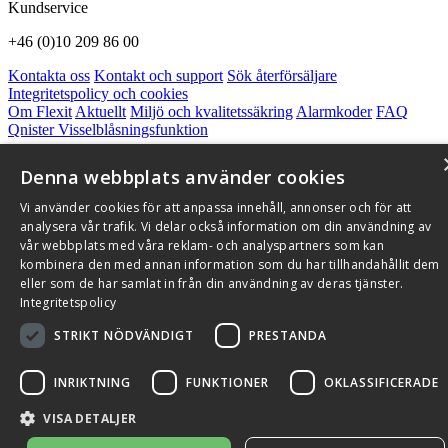
Kundservice
+46 (0)10 209 86 00
Kontakta oss
Kontakt och support
Sök återförsäljare
Integritetspolicy och cookies
Om Flexit
Aktuellt
Miljö och kvalitetssäkring
Alarmkoder
FAQ
Qnister Visselblåsningsfunktion
© 2026 Flexit AB. Alla rättigheter förbehållna
Denna webbplats använder cookies
Aktuellt
Miljö och kvalitetssäkring
Vi använder cookies för att anpassa innehåll, annonser och för att
analysera vår trafik. Vi delar också information om din användning av
vår webbplats med våra reklam- och analyspartners som kan
kombinera den med annan information som du har tillhandahållit dem
eller som de har samlat in från din användning av deras tjänster.
Integritetspolicy
STRIKT NÖDVÄNDIGT
PRESTANDA
INRIKTNING
FUNKTIONER
OKLASSIFICERADE
VISA DETALJER