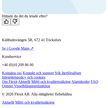
+46 (0)10 209 86 00
Mån-fre 08:00 - 16:00
Kontakta oss
Hittade du det du letade efter?
Källhultsvängen 5B, 672 41 Töcksfors
Se i Google Maps ↗
Kundservice
+46 (0)10 209 86 00
Kontakta oss
Kontakt och support
Sök återförsäljare
Integritetspolicy och cookies
Om Flexit
Aktuellt
Miljö och kvalitetssäkring
Alarmkoder
FAQ
Qnister Visselblåsningsfunktion
© 2026 Flexit AB. Alla rättigheter förbehållna
Aktuellt
Miljö och kvalitetssäkring