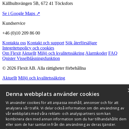
Källhultsvängen 5B, 672 41 Töcksfors
Se i Google Maps ↗
Kundservice
+46 (0)10 209 86 00
Kontakta oss
Kontakt och support
Sök återförsäljare
Integritetspolicy och cookies
Om Flexit
Aktuellt
Miljö och kvalitetssäkring
Alarmkoder
FAQ
Qnister Visselblåsningsfunktion
© 2026 Flexit AB. Alla rättigheter förbehållna
Aktuellt
Miljö och kvalitetssäkring
Denna webbplats använder cookies
Vi använder cookies för att anpassa innehåll, annonser och för att
analysera vår trafik. Vi delar också information om din användning av
vår webbplats med våra reklam- och analyspartners som kan
kombinera den med annan information som du har tillhandahållit dem
eller som de har samlat in från din användning av deras tjänster.