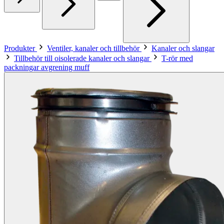
Produkter
Ventiler, kanaler och tillbehör
Kanaler och slangar
Tillbehör till oisolerade kanaler och slangar
T-rör med
packningar avgrening muff