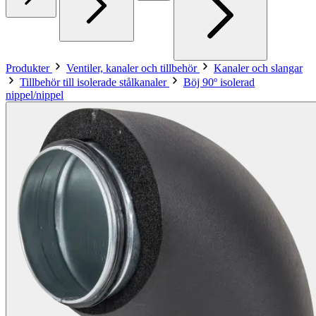
Produkter
Ventiler, kanaler och tillbehör
Kanaler och slangar
Tillbehör till isolerade stålkanaler
Böj 90º isolerad
nippel/nippel