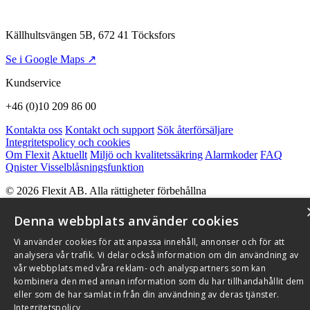
Källhultsvängen 5B, 672 41 Töcksfors
Se i Google Maps ↗
Kundservice
+46 (0)10 209 86 00
Kontakta oss
Kontakt och support
Sök återförsäljare
Integritetspolicy och cookies
Om Flexit
Aktuellt
Miljö och kvalitetssäkring
Alarmkoder
FAQ
Qnister Visselblåsningsfunktion
© 2026 Flexit AB. Alla rättigheter förbehållna
Aktuellt
Miljö och kvalitetssäkring
Denna webbplats använder cookies
Vi använder cookies för att anpassa innehåll, annonser och för att
analysera vår trafik. Vi delar också information om din användning av
vår webbplats med våra reklam- och analyspartners som kan
kombinera den med annan information som du har tillhandahållit dem
eller som de har samlat in från din användning av deras tjänster.
Integritetspolicy